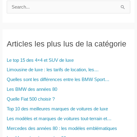
R
e
c
h
e
Articles les plus lus de la catégorie
r
c
Le top 15 des 4×4 et SUV de luxe
h
Limousine de luxe : les tarifs de location, les…
e
Quelles sont les différences entre les BMW Sport…
r
Les BMW des années 80
Quelle Fiat 500 choisir ?
:
Top 10 des meilleures marques de voitures de luxe
Les modèles et marques de voitures tout-terrain et…
Mercedes des années 80 : les modèles emblématiques