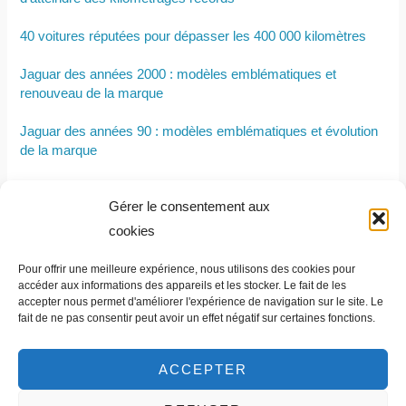
40 voitures réputées pour dépasser les 400 000 kilomètres
Jaguar des années 2000 : modèles emblématiques et
renouveau de la marque
Jaguar des années 90 : modèles emblématiques et évolution
de la marque
Pourquoi le van aménagé séduit de plus en plus les amateurs
Gérer le consentement aux
de road trips ?
cookies
Jaguar des années 80 : modèles et évolution de la marque
Pour offrir une meilleure expérience, nous utilisons des cookies pour
10 petits SUV sportifs et abordables à découvrir
accéder aux informations des appareils et les stocker. Le fait de les
accepter nous permet d'améliorer l'expérience de navigation sur le site. Le
fait de ne pas consentir peut avoir un effet négatif sur certaines fonctions.
ACCEPTER